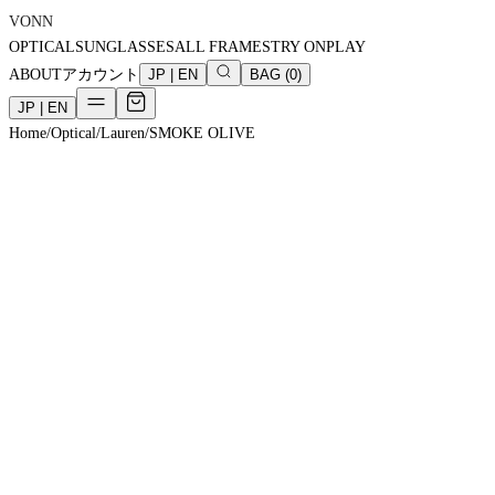
VONN
OPTICAL
SUNGLASSES
ALL FRAMES
TRY ON
PLAY
ABOUT
アカウント
JP
|
EN
BAG
(
0
)
JP
|
EN
Home
/
Optical
/
Lauren
/
SMOKE OLIVE