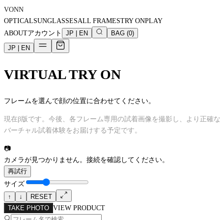
VONN
OPTICAL
SUNGLASSES
ALL FRAMES
TRY ON
PLAY
ABOUT
アカウント
JP
|
EN
BAG
(
0
)
JP
|
EN
VIRTUAL TRY ON
フレームを選んで顔の位置に合わせてください。
現在β版です。今後、各フレーム専用の試着画像を撮影し、より正確
バーチャル試着体験をお届けする予定です。
📷
カメラが見つかりません。接続を確認してください。
再試行
サイズ
↑
↓
RESET
TAKE PHOTO
VIEW PRODUCT