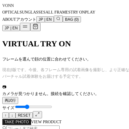
VONN
OPTICAL
SUNGLASSES
ALL FRAMES
TRY ON
PLAY
ABOUT
アカウント
JP
|
EN
BAG
(
0
)
JP
|
EN
VIRTUAL TRY ON
フレームを選んで顔の位置に合わせてください。
現在β版です。今後、各フレーム専用の試着画像を撮影し、より正確
バーチャル試着体験をお届けする予定です。
📷
カメラが見つかりません。接続を確認してください。
再試行
サイズ
↑
↓
RESET
TAKE PHOTO
VIEW PRODUCT