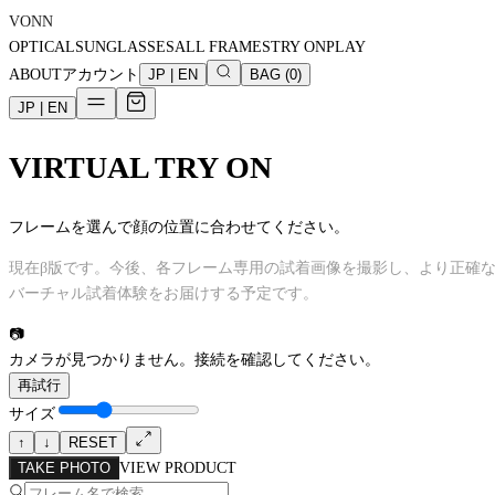
VONN
OPTICAL
SUNGLASSES
ALL FRAMES
TRY ON
PLAY
ABOUT
アカウント
JP
|
EN
BAG
(
0
)
JP
|
EN
VIRTUAL TRY ON
フレームを選んで顔の位置に合わせてください。
現在β版です。今後、各フレーム専用の試着画像を撮影し、より正確
バーチャル試着体験をお届けする予定です。
📷
カメラが見つかりません。接続を確認してください。
再試行
サイズ
↑
↓
RESET
TAKE PHOTO
VIEW PRODUCT