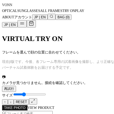
VONN
OPTICAL
SUNGLASSES
ALL FRAMES
TRY ON
PLAY
ABOUT
アカウント
JP
|
EN
BAG
(
0
)
JP
|
EN
VIRTUAL TRY ON
フレームを選んで顔の位置に合わせてください。
現在β版です。今後、各フレーム専用の試着画像を撮影し、より正確
バーチャル試着体験をお届けする予定です。
📷
カメラが見つかりません。接続を確認してください。
再試行
サイズ
↑
↓
RESET
TAKE PHOTO
VIEW PRODUCT