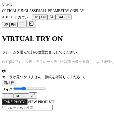
VONN
OPTICAL
SUNGLASSES
ALL FRAMES
TRY ON
PLAY
ABOUT
アカウント
JP
|
EN
BAG
(
0
)
JP
|
EN
VIRTUAL TRY ON
フレームを選んで顔の位置に合わせてください。
現在β版です。今後、各フレーム専用の試着画像を撮影し、より正確
📷
カメラが見つかりません。接続を確認してください。
再試行
サイズ
↑
↓
RESET
TAKE PHOTO
VIEW PRODUCT